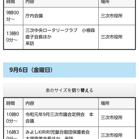
時間
内容
場所
9時00
庁内会議
三次市役所
分～
三次中央ロータリークラブ 小根森
13時0
直子会長ほか
三次市役所
0分～
来訪
9月6日（金曜日）
表のサイズを切り替える
時間
内容
場所
10時0
令和元年9月三次市議会定例会 本
三次市役所
0分～
会議
16時3
みよしKIRIRI児童合唱団保護者会
三次市役所
0分～
大塚直美会長ほか 来訪