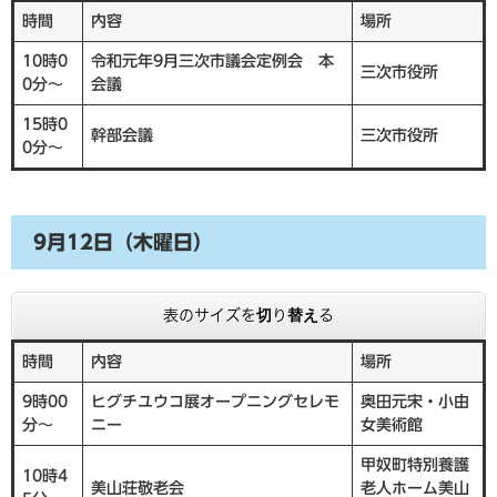
時間
内容
場所
10時0
令和元年9月三次市議会定例会 本
三次市役所
0分～
会議
15時0
幹部会議
三次市役所
0分～
9月12日（木曜日）
表のサイズを切り替える
時間
内容
場所
9時00
ヒグチユウコ展オープニングセレモ
奥田元宋・小由
分～
ニー
女美術館
甲奴町特別養護
10時4
美山荘敬老会
老人ホーム美山