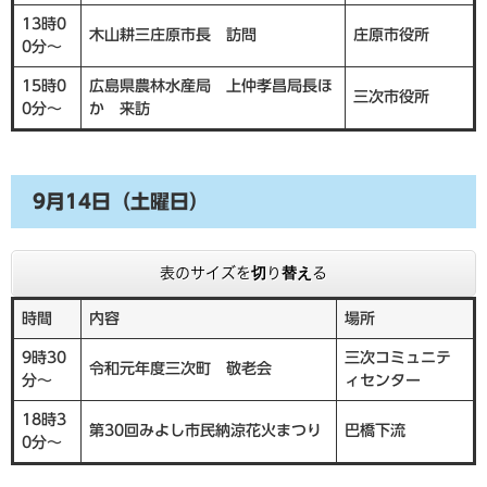
13時0
木山耕三庄原市長 訪問
庄原市役所
0分～
15時0
広島県農林水産局 上仲孝昌局長ほ
三次市役所
0分～
か 来訪
9月14日（土曜日）
表のサイズを切り替える
時間
内容
場所
9時30
三次コミュニテ
令和元年度三次町 敬老会
分～
ィセンター
18時3
第30回みよし市民納涼花火まつり
巴橋下流
0分～