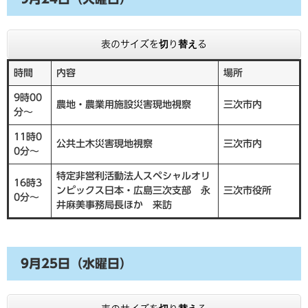
表のサイズを切り替える
時間
内容
場所
9時00
農地・農業用施設災害現地視察
三次市内
分～
11時0
公共土木災害現地視察
三次市内
0分～
特定非営利活動法人スペシャルオリ
16時3
ンピックス日本・広島三次支部 永
三次市役所
0分～
井麻美事務局長ほか 来訪
9月25日（水曜日）