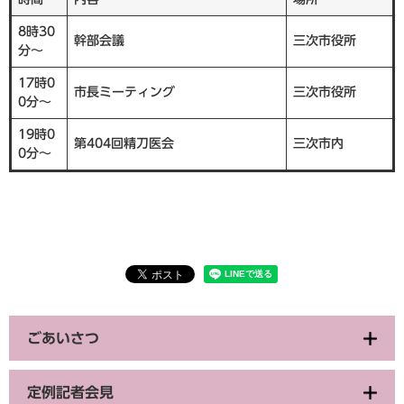
8時30
幹部会議
三次市役所
分～
17時0
市長ミーティング
三次市役所
0分～
19時0
第404回精刀医会
三次市内
0分～
ごあいさつ
定例記者会見