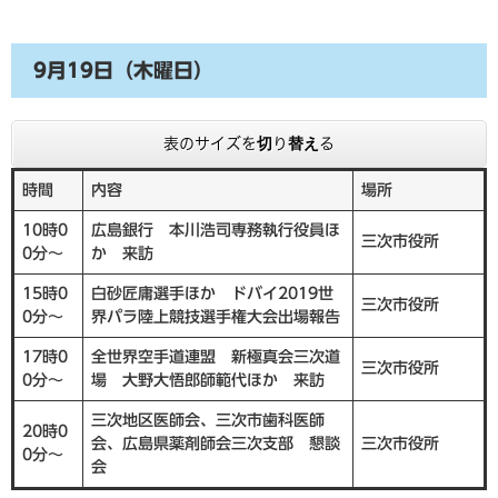
9月19日（木曜日）
表のサイズを切り替える
時間
内容
場所
10時0
広島銀行 本川浩司専務執行役員ほ
三次市役所
0分～
か 来訪
15時0
白砂匠庸選手ほか ドバイ2019世
三次市役所
0分～
界パラ陸上競技選手権大会出場報告
17時0
全世界空手道連盟 新極真会三次道
三次市役所
0分～
場 大野大悟郎師範代ほか 来訪
三次地区医師会、三次市歯科医師
20時0
会、広島県薬剤師会三次支部 懇談
三次市役所
0分～
会