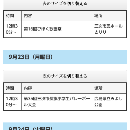
表のサイズを切り替える
時間
内容
場所
12時3
三次市民ホール
第16回びほく歌謡祭
0分～
きりり
9月23日（月曜日）
表のサイズを切り替える
時間
内容
場所
12時3
第35回三次市長旗小学生バレーボー
広島県立みよし
0分～
ル大会
公園
9月24日（火曜日）