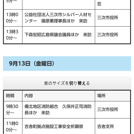
5分～
荘
13時0
公益社団法人三次市シルバー人材セ
三次市役所
0分～
ンター 篠原薫理事長ほか 来訪
13時3
下森宏昭広島県議会議員ほか 来訪
三次市役所
0分～
9月13日（金曜日）
表のサイズを切り替える
時間
内容
場所
9時30
備北地区消防組合 久保井正司消防
三次市役所
分～
長ほか 来訪
11時0
吉舎町拠点施設工事安全祈願祭
吉舎支所
0分～