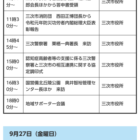
三次市役所
分～
郎会長ほかから答申書受領
三次市消防団 西田正博団長から
11時3
令和元年防災功労者内閣総理大臣表
三次市役所
0分～
彰報告
14時4
三次警察署 栗栖一典署長 来訪
三次市役所
5分～
認知症高齢者等の支援に係る三次警
15時0
察署と三次市の相互連携に関する協
三次市役所
0分～
定調印式
16時3
国営備北丘陵公園 奥井智裕管理セ
三次市役所
0分～
ンター長ほか 来訪
18時0
地域サポーター会議
三次市役所
0分～
9月27日（金曜日）