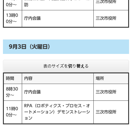
三次市役所
0分～
訪
13時0
庁内会議
三次市役所
0分～
9月3日（火曜日）
表のサイズを切り替える
時間
内容
場所
8時30
庁内会議
三次市役所
分～
RPA（ロボティクス・プロセス・オ
11時0
ートメーション）デモンストレーシ
三次市役所
0分～
ョン