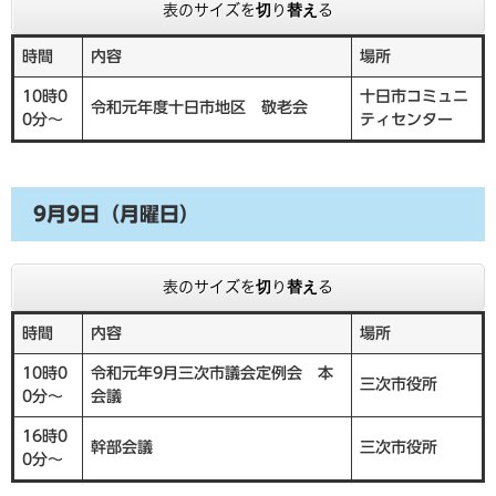
表のサイズを切り替える
時間
内容
場所
10時0
十日市コミュニ
令和元年度十日市地区 敬老会
0分～
ティセンター
9月9日（月曜日）
表のサイズを切り替える
時間
内容
場所
10時0
令和元年9月三次市議会定例会 本
三次市役所
0分～
会議
16時0
幹部会議
三次市役所
0分～