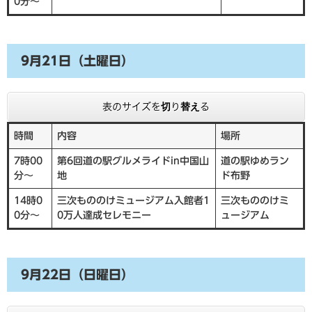
0分～
9月21日（土曜日）
表のサイズを切り替える
時間
内容
場所
7時00
第6回道の駅グルメライドin中国山
道の駅ゆめラン
分～
地
ド布野
14時0
三次もののけミュージアム入館者1
三次もののけミ
0分～
0万人達成セレモニー
ュージアム
9月22日（日曜日）