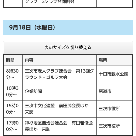
クラブ 3クラブ合同例会
9月18日（水曜日）
表のサイズを切り替える
時間
内容
場所
8時30
三次市老人クラブ連合会 第13回グ
十日市親水公園
分～
ラウンド・ゴルフ大会
10時3
企業訪問
尾道市
0分～
15時0
三次市文化連盟 前田茂会長ほか
三次市役所
0分～
来訪
17時0
神杉地区自治会連合会 有田雅俊会
三次市役所
0分～
長ほか 来訪