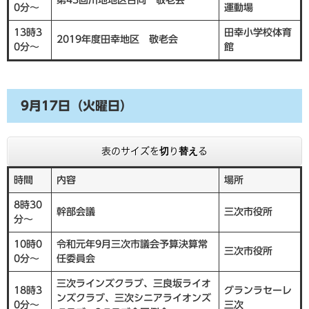
第43回川地地区合同 敬老会
0分～
運動場
13時3
田幸小学校体育
2019年度田幸地区 敬老会
0分～
館
9月17日（火曜日）
表のサイズを切り替える
時間
内容
場所
8時30
幹部会議
三次市役所
分～
10時0
令和元年9月三次市議会予算決算常
三次市役所
0分～
任委員会
三次ラインズクラブ、三良坂ライオ
18時3
グランラセーレ
ンズクラブ、三次シニアライオンズ
0分～
三次