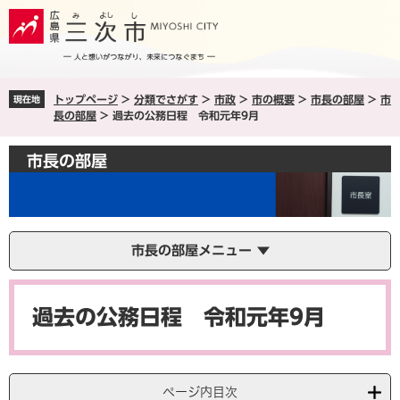
ペ
メ
ー
ニ
ジ
ュ
の
ー
先
を
トップページ
>
分類でさがす
>
市政
>
市の概要
>
市長の部屋
>
市
現在地
頭
飛
長の部屋
>
過去の公務日程 令和元年9月
で
ば
す
し
市長の部屋
。
て
本
文
へ
市長の部屋メニュー
本
文
過去の公務日程 令和元年9月
ページ内目次