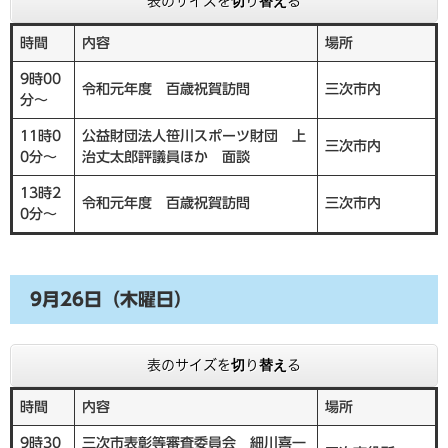
表のサイズを切り替える
時間
内容
場所
9時00
令和元年度 百歳祝賀訪問
三次市内
分～
11時0
公益財団法人笹川スポーツ財団 上
三次市内
0分～
治丈太郎評議員ほか 面談
13時2
令和元年度 百歳祝賀訪問
三次市内
0分～
9月26日（木曜日）
表のサイズを切り替える
時間
内容
場所
9時30
三次市表彰等審査委員会 細川喜一