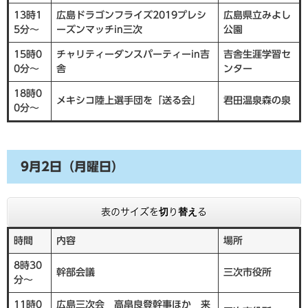
13時1
広島ドラゴンフライズ2019プレシ
広島県立みよし
5分～
ーズンマッチin三次
公園
15時0
チャリティーダンスパーティーin吉
吉舎生涯学習セ
0分～
舎
ンター
18時0
メキシコ陸上選手団を「送る会」
君田温泉森の泉
0分～
9月2日（月曜日）
表のサイズを切り替える
時間
内容
場所
8時30
幹部会議
三次市役所
分～
11時0
広島三次会 高畠良登幹事ほか 来