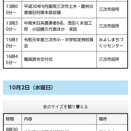
13時0
平成30年9月豪雨三次市土木・農林災
三次市役所
0分～
害復旧対策本部会議
13時3
中南米日系農業者8名、茂田くま加工
三次市役所
0分～
所 小田勝久代表ほか 来訪
15時3
令和元年度三次市小・中学校定例校長
みよしまちづ
0分～
会
くりセンター
16時4
職員辞令交付式
三次市役所
5分～
10月2日（水曜日）
表のサイズを切り替える
時間
内容
場所
8時30