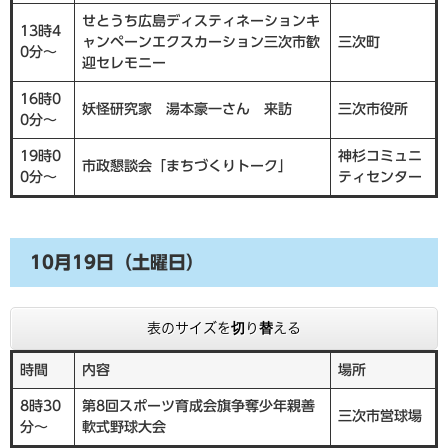
せとうち広島ディスティネーションキ
13時4
ャンペーンエクスカーション三次市歓
三次町
0分～
迎セレモニー
16時0
妖怪研究家 湯本豪一さん 来訪
三次市役所
0分～
19時0
神杉コミュニ
市政懇談会「まちづくりトーク」
0分～
ティセンター
10月19日（土曜日）
表のサイズを切り替える
時間
内容
場所
8時30
第8回スポーツ育成会旗争奪少年親善
三次市営球場
分～
軟式野球大会