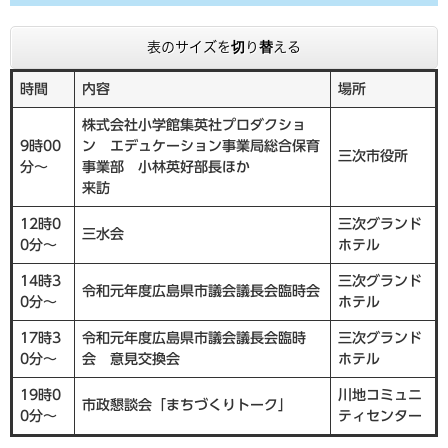
表のサイズを切り替える
時間
内容
場所
株式会社小学館集英社プロダクショ
9時00
ン エデュケーション事業局総合保育
三次市役所
分～
事業部 小林英好部長ほか
来訪
12時0
三次グランド
三水会
0分～
ホテル
14時3
三次グランド
令和元年度広島県市議会議長会臨時会
0分～
ホテル
17時3
令和元年度広島県市議会議長会臨時
三次グランド
0分～
会 意見交換会
ホテル
19時0
川地コミュニ
市政懇談会「まちづくりトーク」
0分～
ティセンター