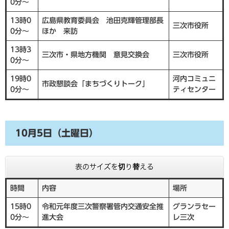
0分～
13時0
広島県教育委員会 池田克輝管理部長
三次市役所
0分～
ほか 来訪
13時3
三次市・県地方機関 意見交換会
三次市役所
0分～
19時0
河内コミュニ
市政懇談会「まちづくりトーク」
0分～
ティセンター
10月5日（土曜日）
表のサイズを切り替える
時間
内容
場所
15時0
令和元年度三次警察署管内交通安全推
グランラセー
0分～
進大会
レ三次