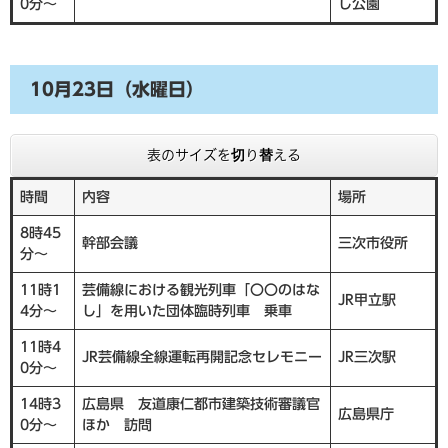
0分～
し公園
10月23日（水曜日）
表のサイズを切り替える
時間
内容
場所
8時45
幹部会議
三次市役所
分～
11時1
芸備線における観光列車「〇〇のはな
JR甲立駅
4分～
し」を用いた団体臨時列車 乗車
11時4
JR芸備線全線運転再開記念セレモニー
JR三次駅
0分～
14時3
広島県 友道康仁都市建築技術審議官
広島県庁
0分～
ほか 訪問