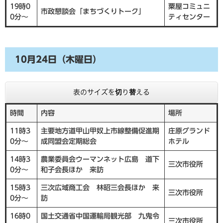
19時0
粟屋コミュニ
市政懇談会「まちづくりトーク」
0分～
ティセンター
10月24日（木曜日）
表のサイズを切り替える
時間
内容
場所
11時3
主要地方道甲山甲奴上市線整備促進期
庄原グランド
0分～
成同盟会定期総会
ホテル
14時3
農業委員会ウーマンネット広島 道下
三次市役所
0分～
和子会長ほか 来訪
15時3
三次広域商工会 林昭三会長ほか 来
三次市役所
0分～
訪
16時0
国土交通省中国運輸局観光部 九鬼令
三次市役所