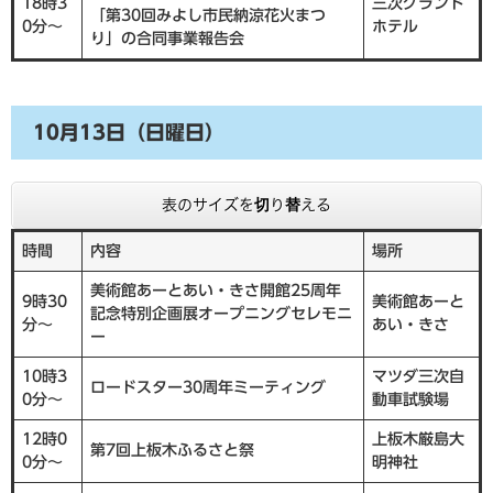
18時3
三次グランド
「第30回みよし市民納涼花火まつ
0分～
ホテル
り」の合同事業報告会
10月13日（日曜日）
表のサイズを切り替える
時間
内容
場所
美術館あーとあい・きさ開館25周年
9時30
美術館あーと
記念特別企画展オープニングセレモニ
分～
あい・きさ
ー
10時3
マツダ三次自
ロードスター30周年ミーティング
0分～
動車試験場
12時0
上板木厳島大
第7回上板木ふるさと祭
0分～
明神社