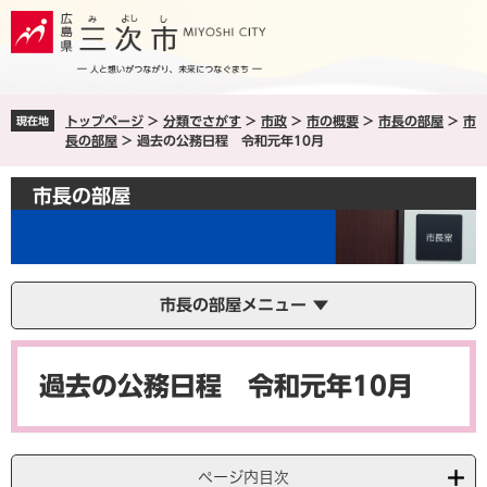
ペ
メ
ー
ニ
ジ
ュ
の
ー
先
を
トップページ
>
分類でさがす
>
市政
>
市の概要
>
市長の部屋
>
市
現在地
頭
飛
長の部屋
>
過去の公務日程 令和元年10月
で
ば
す
し
市長の部屋
。
て
本
文
へ
市長の部屋メニュー
本
文
過去の公務日程 令和元年10月
ページ内目次