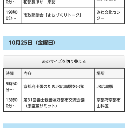
0分～
和部長ほか 来訪
19時0
みわ文化セン
市政懇談会「まちづくりトーク」
0分～
ター
10月25日（金曜日）
表のサイズを切り替える
時間
内容
場所
9時50
京都府出張のためJR広島駅を出発
JR広島駅
分～
13時0
第31回義士親善友好都市交流会議
京都府京都市
0分～
（忠臣蔵サミット）
山科区