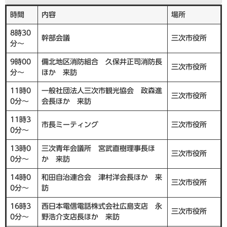
時間
内容
場所
8時30
幹部会議
三次市役所
分～
9時00
備北地区消防組合 久保井正司消防長
三次市役所
分～
ほか 来訪
11時0
一般社団法人三次市観光協会 政森進
三次市役所
0分～
会長ほか 来訪
11時3
市長ミーティング
三次市役所
0分～
13時0
三次青年会議所 宮武直樹理事長ほ
三次市役所
0分～
か 来訪
14時0
和田自治連合会 津村洋会長ほか 来
三次市役所
0分～
訪
16時3
西日本電信電話株式会社広島支店 永
三次市役所
0分～
野浩介支店長ほか 来訪