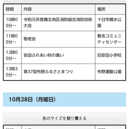
時間
内容
場所
10時0
令和元年度備北地区消防組合消防技術
十日市親水公
0分～
大会
園
11時0
敷名コミュニ
敬老会
0分～
ティセンター
12時0
安田ふれあい秋の集い
旧安田小学校
0分～
13時3
第37回布野ふるさとまつり
布野運動公園
0分～
10月28日（月曜日）
表のサイズを切り替える