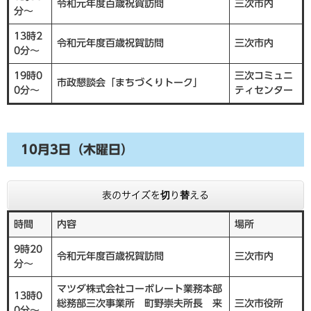
令和元年度百歳祝賀訪問
三次市内
分～
13時2
令和元年度百歳祝賀訪問
三次市内
0分～
19時0
三次コミュニ
市政懇談会「まちづくりトーク」
0分～
ティセンター
10月3日（木曜日）
表のサイズを切り替える
時間
内容
場所
9時20
令和元年度百歳祝賀訪問
三次市内
分～
マツダ株式会社コーポレート業務本部
13時0
総務部三次事業所 町野崇夫所長 来
三次市役所
0分～