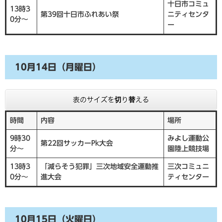
十日市コミュ
13時3
第39回十日市ふれあい祭
ニティセンタ
0分～
ー
10月14日（月曜日）
表のサイズを切り替える
時間
内容
場所
9時30
みよし運動公
第22回サッカーPk大会
分～
園陸上競技場
13時3
「減らそう犯罪」三次地域安全運動推
三次コミュニ
0分～
進大会
ティセンター
10月15日（火曜日）