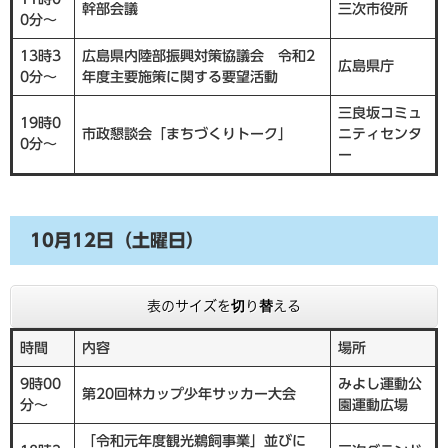
幹部会議
三次市役所
0分～
13時3
広島県内陸部振興対策協議会 令和2
広島県庁
0分～
年度主要施策に関する要望活動
三良坂コミュ
19時0
市政懇談会「まちづくりトーク」
ニティセンタ
0分～
ー
10月12日（土曜日）
表のサイズを切り替える
時間
内容
場所
9時00
みよし運動公
第20回林カップ少年サッカー大会
分～
園運動広場
「令和元年度観光鵜飼事業」並びに