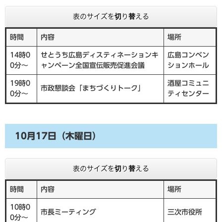
表のサイズを切り替える
時間
内容
場所
14時0
せとうち広島ディスティネーションキ
広島コンベン
0分～
ャンペーン全国宣伝販売促進会議
ションホール
19時0
酒屋コミュニ
市政懇談会「まちづくりトーク」
0分～
ティセンター
10月17日（木曜日）
表のサイズを切り替える
時間
内容
場所
10時0
市長ミーティング
三次市役所
0分～