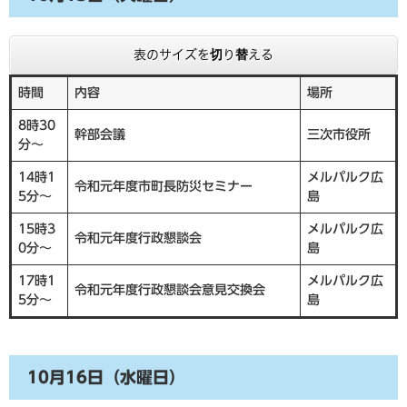
表のサイズを切り替える
時間
内容
場所
8時30
幹部会議
三次市役所
分～
14時1
メルパルク広
令和元年度市町長防災セミナー
5分～
島
15時3
メルパルク広
令和元年度行政懇談会
0分～
島
17時1
メルパルク広
令和元年度行政懇談会意見交換会
5分～
島
10月16日（水曜日）