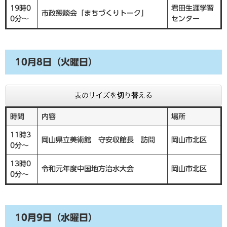
19時0
君田生涯学習
市政懇談会「まちづくりトーク」
0分～
センター
10月8日（火曜日）
表のサイズを切り替える
時間
内容
場所
11時3
岡山県立美術館 守安収館長 訪問
岡山市北区
0分～
13時0
令和元年度中国地方治水大会
岡山市北区
0分～
10月9日（水曜日）