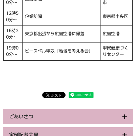
0分～
市
12時5
企業訪問
東京都中央区
0分～
16時2
東京都出張から広島空港に帰着
広島空港
0分～
19時0
甲奴健康づく
ピースベル甲奴「地域を考える会」
0分～
りセンター
ごあいさつ
定例記者会見