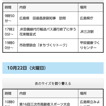
時間
内容
場所
9時50
広島県 田邉昌彦副知事 訪問
広島県庁
分～
17時2
JR芸備線代行輸送バス運行終了に伴う
JR三次駅
0分～
花束贈呈式
19時0
甲奴健康づく
市政懇談会「まちづくりトーク」
0分～
りセンター
10月22日（火曜日）
表のサイズを切り替える
時間
内容
場所
10時0
広島県立みよ
第16回三次市高齢者スポーツ大会