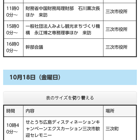
11時0
財務省中国財務局理財部 石川薫次長
三次市役所
0分～
ほか 来訪
15時0
一般社団法人みよし観光まちづくり機
三次市役所
0分～
構 永江博之専務理事ほか 来訪
16時0
幹部会議
三次市役所
0分～
10月18日（金曜日）
表のサイズを切り替える
時間
内容
場所
せとうち広島ディスティネーションキ
10時4
ャンペーンエクスカーション三次市歓
三次町
0分～
迎セレモニー