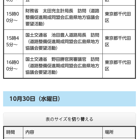
財務省 太田充主計局長 訪問（道路
15時0
東京都千代田
整備促進期成同盟会広島県地方協議会
0分～
区
要望活動）
国土交通省 池田豊人道路局長 訪問
15時4
東京都千代田
（道路整備促進期成同盟会広島県地方
5分～
区
協議会要望活動）
国土交通省 野田勝官房審議官 訪問
16時0
東京都千代田
（道路整備促進期成同盟会広島県地方
0分～
区
協議会要望活動）
10月30日（水曜日）
表のサイズを切り替える
時間
内容
場所