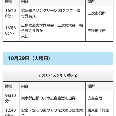
時間
内容
場所
16時0
協同組合サングリーン03クラブ 寄
三次市役所
0分～
付受納式
広島修道大学同窓会 三次修大会 福
16時3
永要会長ほか
三次市役所
0分～
来訪
10月29日（火曜日）
表のサイズを切り替える
時間
内容
場所
9時10
東京都出張のため広島空港を出発
広島空港
分～
12時3
安全・安心の道づくりを求める全国大
東京都千代田
0分～
会
区