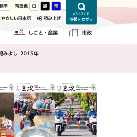
標準
背景色
白
黒
青
やさしい日本語
読み上げ
育
しごと・産業
市政
報みよし_2015年