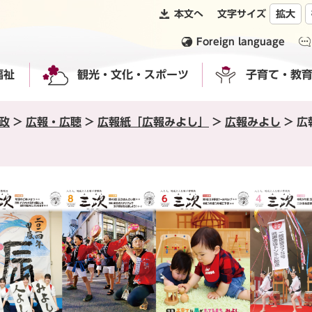
本文へ
文字サイズ
拡大
Foreign language
福祉
観光・文化・スポーツ
子育て・教
政
>
広報・広聴
>
広報紙「広報みよし」
>
広報みよし
>
広