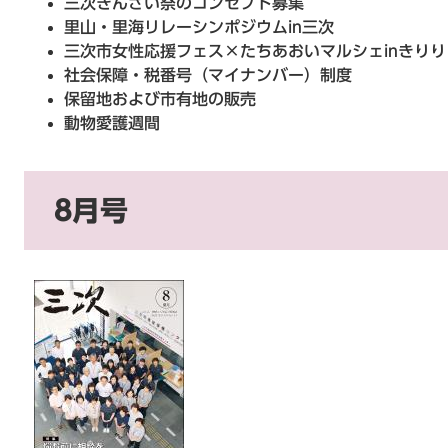
三次きんさい祭のコンセプト募集
里山・里海リレーシンポジウムin三次
三次市女性応援フェス×たちあおいマルシェinきりり
社会保障・税番号（マイナンバー）制度
保留地および市有地の販売
動物愛護週間
8月号