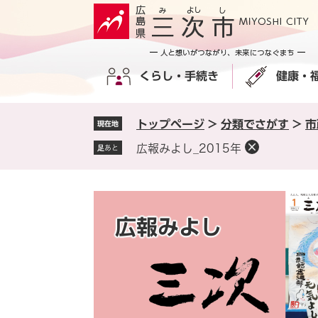
ペ
メ
ー
ニ
ジ
ュ
の
ー
くらし・手続き
健康・
先
を
頭
飛
で
ば
トップページ
>
分類でさがす
>
市
現在地
す
し
。
て
広報みよし_2015年
足あと
本
文
へ
広報みよし