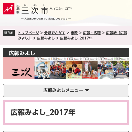
ペ
メ
ー
ニ
ジ
ュ
の
ー
先
を
トップページ
>
分類でさがす
>
市政
>
広報・広聴
>
広報紙「広報
現在地
頭
飛
みよし」
>
広報みよし
>
広報みよし_2017年
で
ば
す
し
広報みよし
。
て
本
文
へ
広報みよしメニュー
本
文
広報みよし_2017年