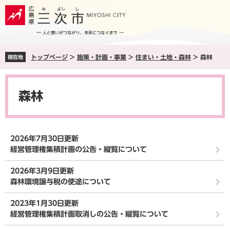
ペ
メ
ー
ニ
ジ
ュ
の
ー
先
を
トップページ
>
施策・計画・事業
>
住まい・土地・森林
>
森林
現在地
頭
飛
で
ば
本
す
し
文
。
て
森林
本
文
へ
2026年7月30日更新
経営管理権集積計画の公告・縦覧について
2026年3月9日更新
森林環境譲与税の使途について
2023年1月30日更新
経営管理権集積計画取消しの公告・縦覧について