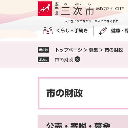
ペ
メ
ー
ニ
ジ
ュ
の
ー
くらし・手続き
健康・
先
を
頭
飛
で
ば
トップページ
>
募集
>
市の財政
現在地
す
し
。
て
市の財政
足あと
本
文
へ
本
文
市の財政
公売・寄附・募金