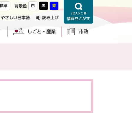
標準
背景色
白
黒
青
やさしい日本語
読み上げ
育
しごと・産業
市政