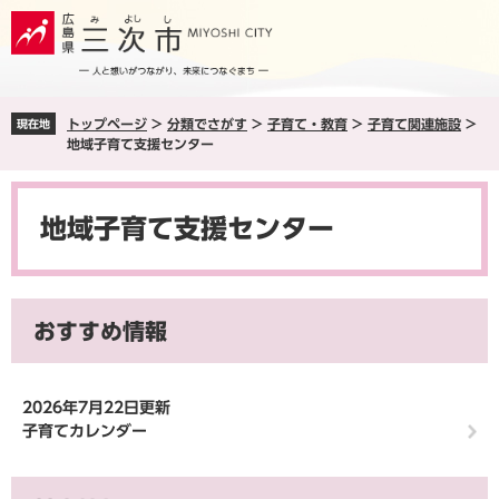
ペ
メ
ー
ニ
ジ
ュ
の
ー
先
を
トップページ
>
分類でさがす
>
子育て・教育
>
子育て関連施設
>
現在地
頭
飛
地域子育て支援センター
で
ば
す
し
本
。
て
文
本
地域子育て支援センター
文
へ
おすすめ情報
2026年7月22日更新
子育てカレンダー