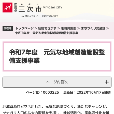
ペ
メ
ー
ニ
ジ
ュ
の
ー
先
を
トップページ
>
組織でさがす
>
地域共創部
>
まちづくり交通課
>
現在地
頭
飛
令和7年度 元気な地域創造施設整備支援事業
で
ば
す
し
本
。
て
文
本
令和7年度 元気な地域創造施設整
文
備支援事業
へ
ページ内目次
ページID：0003225
更新日：2022年10月17日更新
地域資源などを活用した、元気な地域づくり、新たなチャレンジ、
ツナガリ人口の拡大の取組を支援し、地域活性化、産業活性化を推