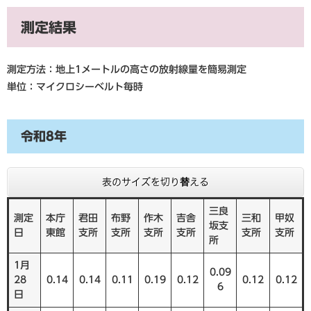
測定結果
測定方法：地上1メートルの高さの放射線量を簡易測定
単位：マイクロシーベルト毎時
令和8年
表のサイズを切り替える
三良
測定
本庁
君田
布野
作木
吉舎
三和
甲奴
坂支
日
東館
支所
支所
支所
支所
支所
支所
所
1月
0.09
28
0.14
0.14
0.11
0.19
0.12
0.12
0.12
6
日