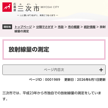
ペ
メ
ー
ニ
ジ
ュ
の
ー
先
を
トップページ
>
分類でさがす
>
市政
>
市の概要
>
統計情報
>
放射
現在地
頭
飛
線量の測定
で
ば
す
し
本
。
て
文
本
放射線量の測定
文
へ
ページ内目次
ページID：0001989
更新日：2026年6月1日更新
三次市では、平成23年から市独自での放射線量の測定をしていま
す。