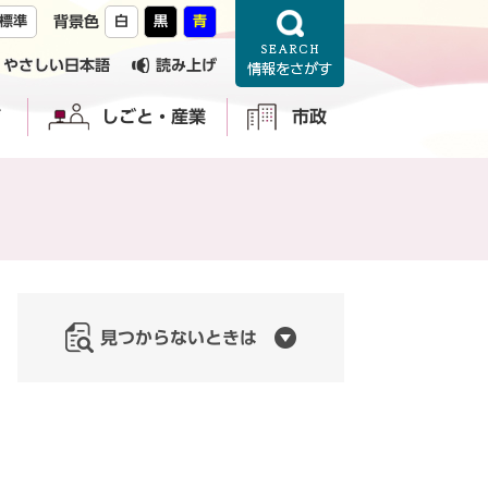
標準
背景色
白
黒
青
やさしい日本語
読み上げ
育
しごと・産業
市政
見つからないときは