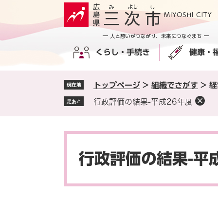
ペ
メ
ー
ニ
ジ
ュ
の
ー
くらし・手続き
健康・
先
を
頭
飛
で
ば
トップページ
>
組織でさがす
>
経
現在地
す
し
。
て
行政評価の結果-平成26年度
足あと
本
文
へ
本
文
行政評価の結果-平