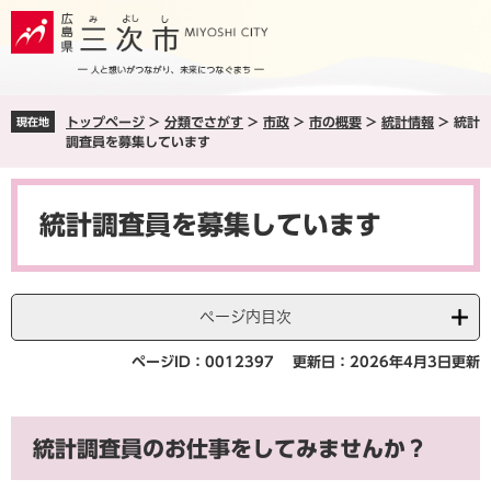
ペ
メ
ー
ニ
ジ
ュ
の
ー
先
を
トップページ
>
分類でさがす
>
市政
>
市の概要
>
統計情報
>
統計
現在地
頭
飛
調査員を募集しています
で
ば
す
し
本
。
て
文
本
統計調査員を募集しています
文
へ
ページ内目次
ページID：0012397
更新日：2026年4月3日更新
統計調査員のお仕事をしてみませんか？