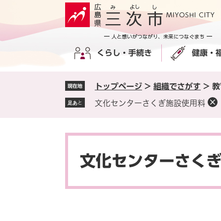
ペ
メ
ー
ニ
ジ
ュ
の
ー
くらし・手続き
健康・
先
を
頭
飛
で
ば
トップページ
>
組織でさがす
>
教
現在地
す
し
。
て
文化センターさくぎ施設使用料
足あと
本
文
へ
本
文
文化センターさく