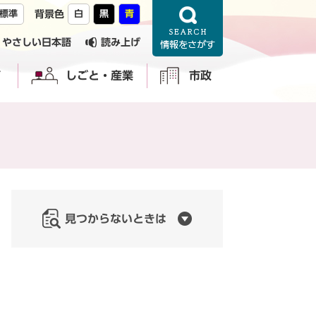
標準
背景色
白
黒
青
やさしい日本語
読み上げ
育
しごと・産業
市政
見つからないときは