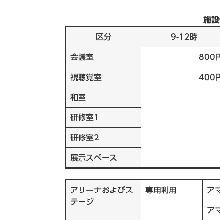
施設
区分
9-12時
会議室
800
視聴覚室
400
和室
研修室1
研修室2
展示スペース
アリーナおよびス
専用利用
ア
テージ
ア