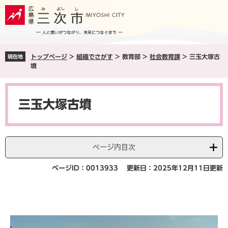
ペ
メ
ー
ニ
ジ
ュ
の
ー
先
を
トップページ
>
組織でさがす
>
教育部
>
社会教育課
>
三玉大塚古
現在地
頭
飛
墳
で
ば
す
し
本
。
て
文
本
三玉大塚古墳
文
へ
ページ内目次
ページID：0013933
更新日：2025年12月11日更新