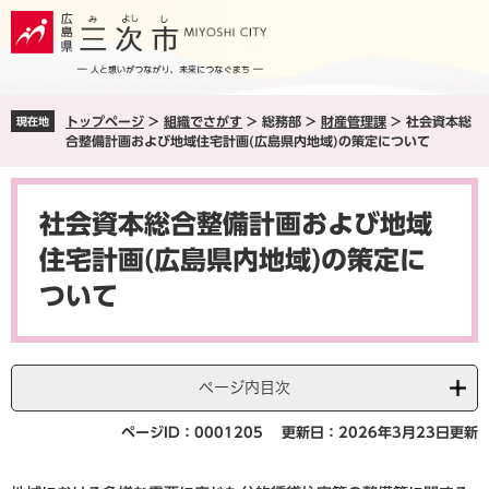
ペ
メ
ー
ニ
ジ
ュ
の
ー
先
を
トップページ
>
組織でさがす
>
総務部
>
財産管理課
>
社会資本総
現在地
頭
飛
合整備計画および地域住宅計画(広島県内地域)の策定について
で
ば
す
し
本
。
て
文
本
社会資本総合整備計画および地域
文
住宅計画(広島県内地域)の策定に
へ
ついて
ページ内目次
ページID：0001205
更新日：2026年3月23日更新