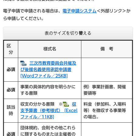
電子申請で申請される場合は、
電子申請システム
＜外部リンク＞
か
ら申請してください。
表のサイズを切り替える
区
様式名
備 考
分
三次市教育委員会共催及
必須
び後援名義使用承認申請書
[Wordファイル／25KB]
事業の具体的内容を明らかに
例）事業計画書、開催
必須
する書類
要領等
収支の分かる書類 ※
収
料金（参加料、入場料
該当
支予算書（参考様式） [Excel
等）を徴収する事業等
時
ファイル／11KB]
の場合。
団体規約、会則その他これら
必須
に類するものまたは主催者の