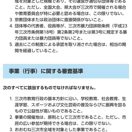
域を対象とした規模であり、その運営が適切な団体等である
こと。ただし、全国大会、県大会が三次市で開催される場合
や教育委員会が特に必要と認める場合は、この限りでない。
宗教団体または政治団体に直接関係がないこと。
団体等の代表者、役員等が、三次市暴力団排除条例（平成23
年三次市条例第18号）第2条第2号または第3号に規定する暴
力団員または暴力団員等でないこと。
​過去にこの制度による承認を取り消された場合は、相当の期
間を経過していること。
事業（行事）に関する審査基準
次のすべてに該当するものでなければなりません。
三次市教育行政の基本方針に沿い、学校教育、社会教育、生
涯学習、スポーツおよび文化芸術の普及ならびに振興を図る
もので公益性が高いものであること。
事業の開催地は、原則として三次市であること。ただし、市
民の広い参加が期待できる場合は、この限りでない。
おおむね三次市全域を対象とした事業であること。