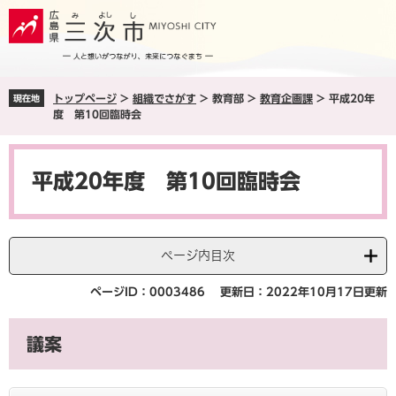
ペ
メ
ー
ニ
ジ
ュ
の
ー
先
を
トップページ
>
組織でさがす
>
教育部
>
教育企画課
>
平成20年
現在地
頭
飛
度 第10回臨時会
で
ば
す
し
本
。
て
文
本
平成20年度 第10回臨時会
文
へ
ページ内目次
ページID：0003486
更新日：2022年10月17日更新
議案