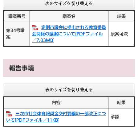
表のサイズを切り替える
議案番号
議案名
結果
定例市議会に提出される教育委員
第34号議
会関係の議案について[PDFファイル
原案可決
案
／7.03MB]
報告事項
表のサイズを切り替える
内容
結果
三次市社会体育報奨金交付要綱の一部改正につ
承認
いて[PDFファイル／11KB]