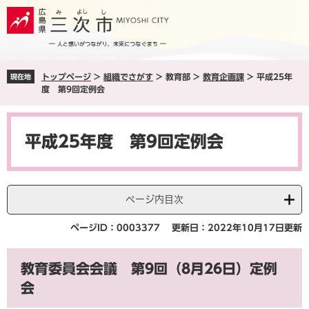
ペ
メ
ー
ニ
ジ
ュ
の
ー
先
を
トップページ
>
組織でさがす
>
教育部
>
教育企画課
>
平成25年
現在地
頭
飛
度 第9回定例会
で
ば
す
し
本
。
て
文
本
平成25年度 第9回定例会
文
へ
ページ内目次
ページID：0003377
更新日：2022年10月17日更新
教育委員会会議 第9回（8月26日）定例
会