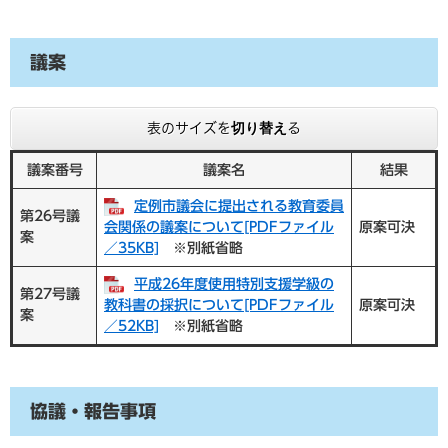
議案
表のサイズを切り替える
議案番号
議案名
結果
定例市議会に提出される教育委員
第26号議
会関係の議案について[PDFファイル
原案可決
案
／35KB]
※別紙省略
平成26年度使用特別支援学級の
第27号議
教科書の採択について[PDFファイル
原案可決
案
／52KB]
※別紙省略
協議・報告事項