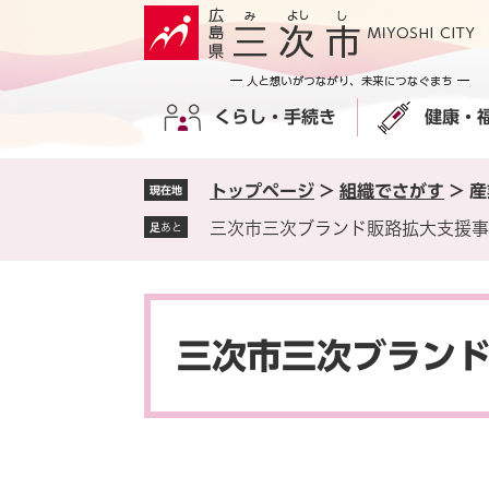
ペ
メ
ー
ニ
ジ
ュ
の
ー
くらし・手続き
健康・
先
を
頭
飛
で
ば
トップページ
>
組織でさがす
>
産
現在地
す
し
。
て
三次市三次ブランド販路拡大支援事
足あと
本
文
へ
本
文
三次市三次ブラン