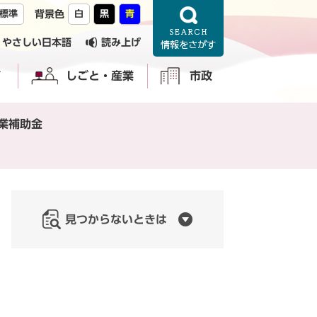
標準
背景色
白
黒
青
やさしい日本語
読み上げ
育
しごと・産業
市政
業補助金
見つからないときは