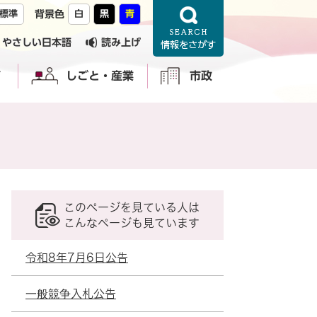
標準
背景色
白
黒
青
やさしい日本語
読み上げ
育
しごと・産業
市政
このページを見ている人は
こんなページも見ています
令和8年7月6日公告
一般競争入札公告