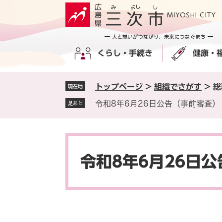
ペ
メ
ー
ニ
ジ
ュ
の
ー
くらし・手続き
健康・
先
を
頭
飛
で
ば
トップページ
>
組織でさがす
>
総
現在地
す
し
。
て
令和8年6月26日公告（事前審査）
足あと
本
文
へ
本
文
令和8年6月26日