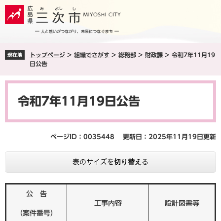
ペ
メ
ー
ニ
ジ
ュ
の
ー
先
を
トップページ
>
組織でさがす
>
総務部
>
財政課
>
令和7年11月19
現在地
頭
飛
日公告
で
ば
す
し
本
。
て
文
本
令和7年11月19日公告
文
へ
ページID：0035448
更新日：2025年11月19日更新
表のサイズを切り替える
公 告
工事内容
設計図書等
（案件番号）