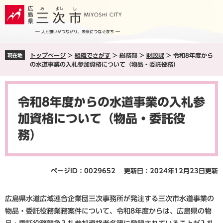
ペ
メ
ー
ニ
ジ
ュ
の
ー
先
を
トップページ
>
組織でさがす
>
総務部
>
財政課
>
令和8年度から
現在地
頭
飛
の水道事業の入札参加資格について（物品・委託役務）
で
ば
す
し
本
。
て
文
本
令和8年度からの水道事業の入札参
文
加資格について（物品・委託役
へ
務）
ページID：0029652
更新日：2024年12月23日更新
広島県水道広域連合企業団三次事務所が発注する三次市水道事業の
物品・委託役務業務案件について、令和8年度からは、広島県の物