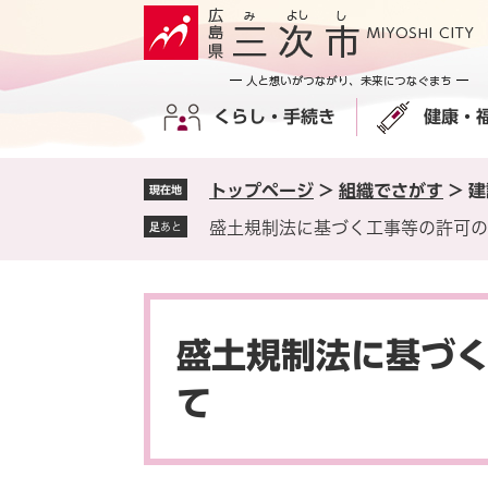
ペ
メ
ー
ニ
ジ
ュ
の
ー
くらし・手続き
健康・
先
を
頭
飛
で
ば
トップページ
>
組織でさがす
>
建
現在地
す
し
。
て
盛土規制法に基づく工事等の許可の
足あと
本
文
へ
本
文
盛土規制法に基づ
て