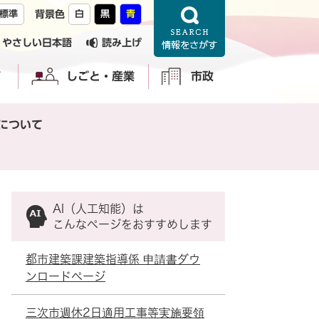
標準
背景色
白
黒
青
やさしい日本語
読み上げ
育
しごと・産業
市政
について
AI（人工知能）は
こんなページをおすすめします
都市建築課建築指導係 申請書ダウ
ンロードページ
三次市週休2日適用工事等実施要領