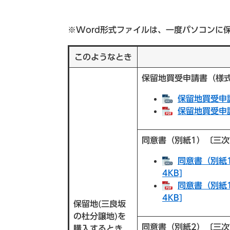
※Word形式ファイルは、一度パソコンに
このようなとき
保留地買受申請書（様
保留地買受申請
保留地買受申請
同意書（別紙1）〔三
同意書（別紙
4KB]
同意書（別紙
4KB]
保留地(三良坂
の杜分譲地)を
同意書（別紙2）〔三
購入するとき