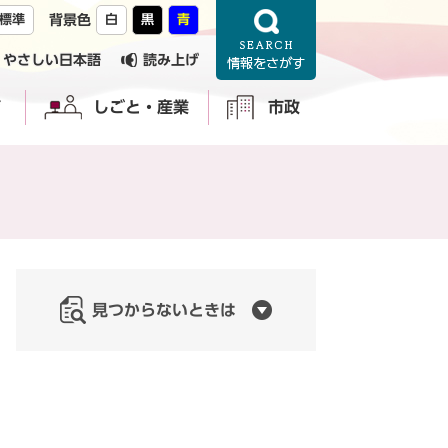
標準
背景色
白
黒
青
やさしい日本語
読み上げ
育
しごと・産業
市政
見つからないときは