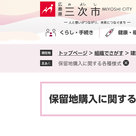
ペ
メ
ー
ニ
ジ
ュ
の
ー
くらし・手続き
健康・
先
を
頭
飛
で
ば
トップページ
>
組織でさがす
>
建
現在地
す
し
。
て
保留地購入に関する各種様式
足あと
本
文
へ
本
文
保留地購入に関す