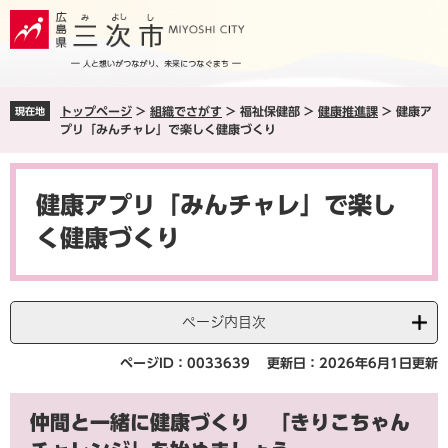
ペ
メ
ー
ニ
ジ
ュ
の
ー
先
を
トップページ
>
組織でさがす
>
福祉保健部
>
健康推進課
>
健康ア
現在地
頭
飛
プリ「みんチャレ」で楽しく健康づくり
で
ば
す
し
本
。
て
文
本
健康アプリ「みんチャレ」で楽し
文
く健康づくり
へ
ページ内目次
ページID：0033639
更新日：2026年6月1日更新
仲間と一緒に健康づくり 「きりこちゃん