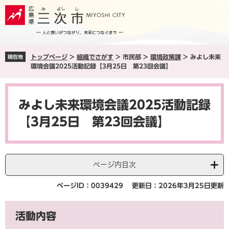
ペ
メ
ー
ニ
ジ
ュ
の
ー
先
を
トップページ
>
組織でさがす
>
市民部
>
環境政策課
>
みよし未来
現在地
頭
飛
環境会議2025活動記録【3月25日 第23回会議】
で
ば
す
し
本
。
て
文
本
みよし未来環境会議2025活動記録
文
【3月25日 第23回会議】
へ
ページ内目次
ページID：0039429
更新日：2026年3月25日更新
活動内容