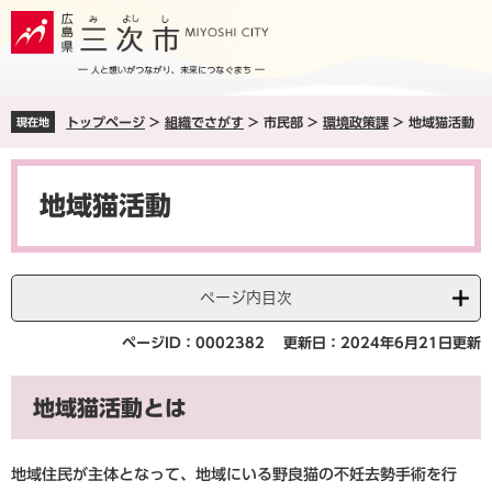
ペ
メ
ー
ニ
ジ
ュ
の
ー
先
を
トップページ
>
組織でさがす
>
市民部
>
環境政策課
>
地域猫活動
現在地
頭
飛
で
ば
本
す
し
文
。
て
地域猫活動
本
文
へ
ページ内目次
ページID：0002382
更新日：2024年6月21日更新
地域猫活動とは
地域住民が主体となって、地域にいる野良猫の不妊去勢手術を行