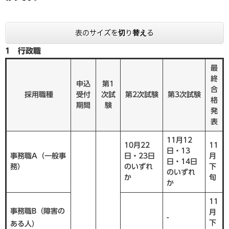
表のサイズを切り替える
1 行政職
最
終
申込
第1
合
採用職種
受付
次試
第2次試験
第3次試験
格
期間
験
発
表
11月12
10月22
11
日・13
事務職A（一般事
日・23日
月
日・14日
務）
のいずれ
下
のいずれ
か
旬
か
11
事務職B（障害の
月
-
下
ある人）