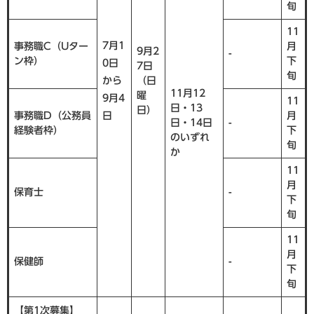
旬
11
7月1
事務職C（Uター
月
9月2
-
ン枠）
下
0日
7日
旬
から
（日
11月12
曜
9月4
11
日・13
日）
事務職D（公務員
日
月
日・14日
-
経験者枠）
下
のいずれ
旬
か
11
月
保育士
-
下
旬
11
月
保健師
-
下
旬
【第1次募集】