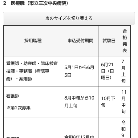
2 医療職（市立三次中央病院）
表のサイズを切り替える
合
格
採用職種
申込受付期間
試験日
発
表
7
看護師・助産師・臨床検査
6月21
5月1日から6月
月
技師・事務職（病院事
日（日
上
5日
曜日）
務）・薬剤師
旬
11
​看護師
8月中旬から10
10月下
月
旬
中
月上旬
※第2次募集
旬
令
和
9
令和8年12月中