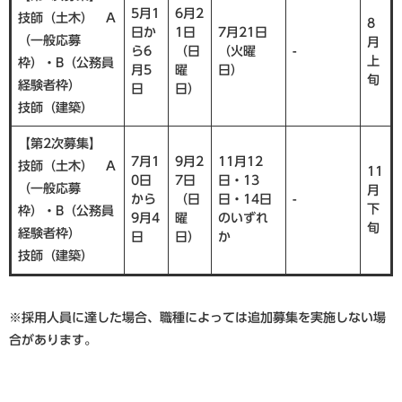
5月1
6月2
技師（土木） A
8
日か
1日
7月21日
（一般応募
月
ら6
（日
（火曜
-
上
枠）・B（公務員
月5
曜
日）
旬
経験者枠）
日
日）
技師（建築）
【第2次募集】
7月1
9月2
11月12
技師（土木） A
11
0日
7日
日・13
（一般応募
月
から
（日
日・14日
-
下
枠）・B（公務員
9月4
曜
のいずれ
旬
経験者枠）
日
日）
か
技師（建築）
​※採用人員に達した場合、職種によっては追加募集を実施しない場
合があります。