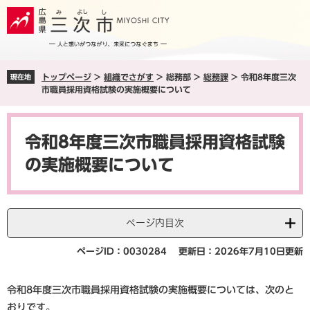
ペ
メ
ー
ニ
ジ
ュ
の
ー
先
を
トップページ
>
組織でさがす
>
総務部
>
総務課
>
令和8年度三次
現在地
頭
飛
市職員採用資格試験の実施概要について
で
ば
す
し
本
。
て
文
本
令和8年度三次市職員採用資格試験
文
の実施概要について
へ
ページ内目次
ページID：0030284
更新日：2026年7月10日更新
令和8年度三次市職員採用資格試験の実施概要については、次のと
おりです。