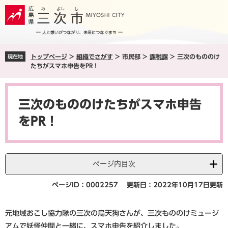
ペ
メ
ー
ニ
ジ
ュ
の
ー
先
を
トップページ
>
組織でさがす
>
市民部
>
課税課
>
三次のもののけ
現在地
頭
飛
たちがスマホ申告をPR！
で
ば
す
し
本
。
て
文
本
三次のもののけたちがスマホ申告
文
をPR！
へ
ページ内目次
ページID：0002257
更新日：2022年10月17日更新
元地域おこし協力隊の三次の烏天狗さんが、三次もののけミュージ
アムで妖怪仲間と一緒に、スマホ申告を紹介しました。