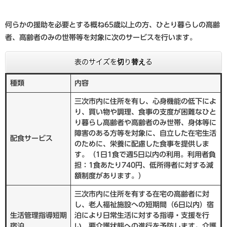
何らかの援助を必要とする概ね65歳以上の方、ひとり暮らしの高齢
者、高齢者のみの世帯等を対象に次のサービスを行います。
表のサイズを切り替える
種類
内容
三次市内に住所を有し、心身機能の低下によ
り、買い物や調理、食事の支度が困難なひと
り暮らし高齢者や高齢者のみ世帯、身体等に
障害のある方等を対象に、自立した在宅生活
配食サービス
のために、栄養に配慮した食事を提供しま
す。（1日1食で週5日以内の利用。利用者負
担：1食あたり740円、低所得者に対する減
額制度があります。）
三次市内に住所を有する在宅の高齢者に対
し、老人福祉施設への短期間（6日以内）宿
生活管理指導短期
泊により日常生活に対する指導・支援を行
宿泊
い、要介護状態への進行を予防します。介護