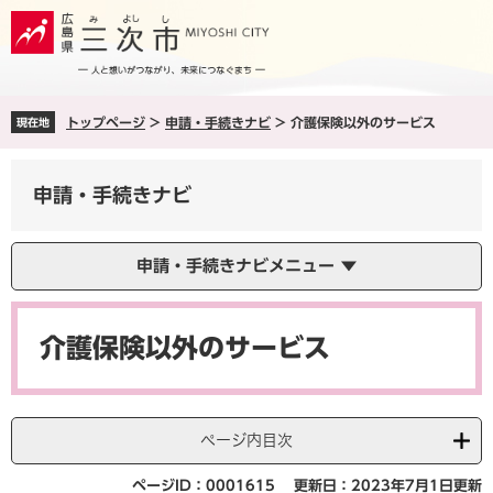
ペ
メ
ー
ニ
ジ
ュ
の
ー
先
を
トップページ
>
申請・手続きナビ
>
介護保険以外のサービス
現在地
頭
飛
で
ば
す
し
申請・手続きナビ
。
て
本
文
申請・手続きナビメニュー
へ
本
文
介護保険以外のサービス
ページ内目次
ページID：0001615
更新日：2023年7月1日更新