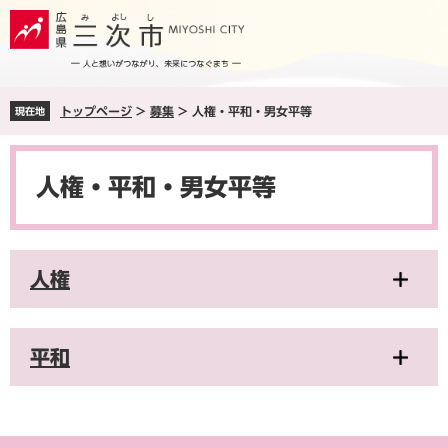
ペ
メ
ー
ニ
ジ
ュ
の
ー
先
を
トップページ
>
募集
>
人権・平和・男女平等
現在地
頭
飛
で
ば
本
す
し
文
。
て
人権・平和・男女平等
本
文
へ
人権
平和